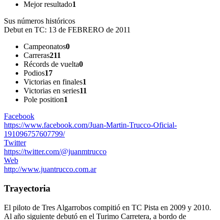
Mejor resultado
1
Sus números históricos
Debut en TC:
13 de FEBRERO de 2011
Campeonatos
0
Carreras
211
Récords de vuelta
0
Podios
17
Victorias en finales
1
Victorias en series
11
Pole position
1
Facebook
https://www.facebook.com/Juan-Martin-Trucco-Oficial-
191096757607799/
Twitter
https://twitter.com/@juanmtrucco
Web
http://www.juantrucco.com.ar
Trayectoria
El piloto de Tres Algarrobos compitió en TC Pista en 2009 y 2010.
Al año siguiente debutó en el Turimo Carretera, a bordo de