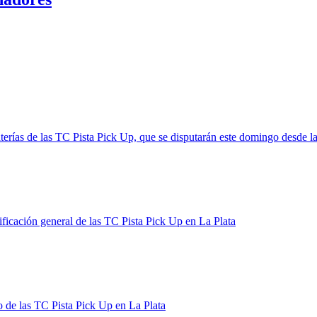
baterías de las TC Pista Pick Up, que se disputarán este domingo desde l
ificación general de las TC Pista Pick Up en La Plata
o de las TC Pista Pick Up en La Plata