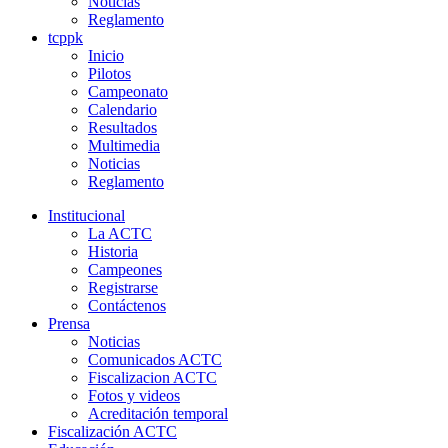
Noticias
Reglamento
tcppk
Inicio
Pilotos
Campeonato
Calendario
Resultados
Multimedia
Noticias
Reglamento
Institucional
La ACTC
Historia
Campeones
Registrarse
Contáctenos
Prensa
Noticias
Comunicados ACTC
Fiscalizacion ACTC
Fotos y videos
Acreditación temporal
Fiscalización ACTC