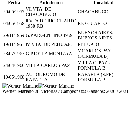
Fecha
Autodromo
Localidad
Vll VTA. DE
26/05/1957
CHACABUCO
CHACABUCO
ll VTA DE RIO CUARTO
04/05/1958
RIO CUARTO
1958-F.B
BUENOS AIRES-
29/11/1959
G.P ARGENTINO 1959
BUENOS AIRES
19/11/1961
lV VTA. DE PEHUAJO
PEHUAJO
V.CARLOS PAZ
28/07/1963
G.P DE LA MONTA¥A
(FORMULA B)
VILLA C. PAZ -
24/04/1966
VILLA CARLOS PAZ
FORMULA B
AUTODROMO DE
RAFAELA (S.FE) -
19/05/1968
RAFAELA
FORMULA B
Werner, Mariano
28 Victorias / Campeonatos Ganados: 2020 / 2021