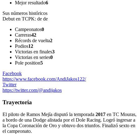
Mejor resultado
6
Sus números históricos
Debut en TCPK:
de de
Campeonatos
0
Carreras
42
Récords de vuelta
2
Podios
12
Victorias en finales
3
Victorias en series
0
Pole position
5
Facebook
https://www.facebook.com/AndiJakos122/
Twitter
https://twitter.com/@andijakos
Trayectoria
El piloto de Ramos Mejía disputó la temporada
2017
en TC Mouras,
a bordo de una Dodge alistada por el Dole Racing. Logró ingresar a
la Copa Coronación de Oro y obtuvo dos triunfos. Finalizó sexto en
el campeonato.