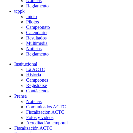
Noticias
Reglamento
tcppk
Inicio
Pilotos
Campeonato
Calendario
Resultados
Multimedia
Noticias
Reglamento
Institucional
La ACTC
Historia
Campeones
Registrarse
Contáctenos
Prensa
Noticias
Comunicados ACTC
Fiscalizacion ACTC
Fotos y videos
Acreditación temporal
Fiscalización ACTC