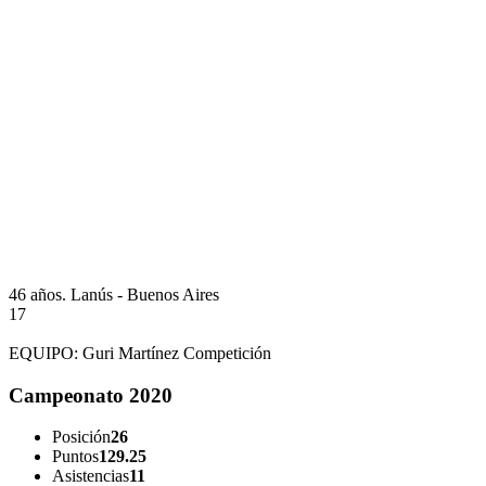
46 años.
Lanús - Buenos Aires
17
EQUIPO:
Guri Martínez Competición
Campeonato 2020
Posición
26
Puntos
129.25
Asistencias
11