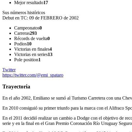
Mejor resultado
17
Sus números históricos
Debut en TC:
09 de FEBRERO de 2002
Campeonatos
0
Carreras
293
Récords de vuelta
0
Podios
10
Victorias en finales
4
Victorias en series
13
Pole position
1
Twitter
https://twitter.com/@emi_spataro
Trayectoria
En el año 2002, Emiliano se sumó al Turismo Carretera con una Chevy
En 2010 consiguió su primer triunfo para la marca con el Alifraco Spo
En el 2011 decidió realizar un cambio a Dodge con el objetivo de reco
serie y en la final en el Gran Premio Coronación Río Uruguay Segur