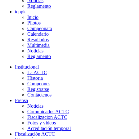
Noticias
Reglamento
tcppk
Inicio
Pilotos
Campeonato
Calendario
Resultados
Multimedia
Noticias
Reglamento
Institucional
La ACTC
Historia
Campeones
Registrarse
Contáctenos
Prensa
Noticias
Comunicados ACTC
Fiscalizacion ACTC
Fotos y videos
Acreditación temporal
Fiscalización ACTC