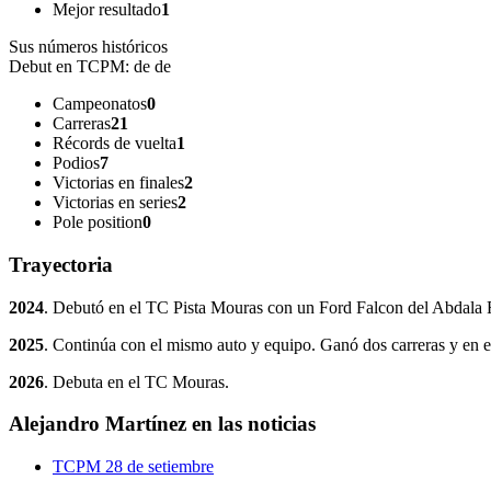
Mejor resultado
1
Sus números históricos
Debut en TCPM:
de de
Campeonatos
0
Carreras
21
Récords de vuelta
1
Podios
7
Victorias en finales
2
Victorias en series
2
Pole position
0
Trayectoria
2024
. Debutó en el TC Pista Mouras con un Ford Falcon del Abdala 
2025
. Continúa con el mismo auto y equipo. Ganó dos carreras y en 
2026
. Debuta en el TC Mouras.
Alejandro Martínez en las noticias
TCPM
28 de setiembre