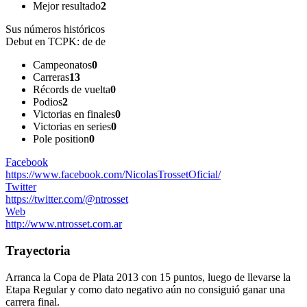
Mejor resultado
2
Sus números históricos
Debut en TCPK:
de de
Campeonatos
0
Carreras
13
Récords de vuelta
0
Podios
2
Victorias en finales
0
Victorias en series
0
Pole position
0
Facebook
https://www.facebook.com/NicolasTrossetOficial/
Twitter
https://twitter.com/@ntrosset
Web
http://www.ntrosset.com.ar
Trayectoria
Arranca la Copa de Plata 2013 con 15 puntos, luego de llevarse la
Etapa Regular y como dato negativo aún no consiguió ganar una
carrera final.