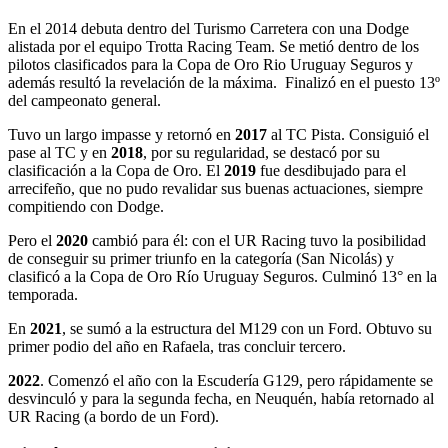
En el 2014 debuta dentro del Turismo Carretera con una Dodge
alistada por el equipo Trotta Racing Team. Se metió dentro de los
pilotos clasificados para la Copa de Oro Rio Uruguay Seguros y
además resultó la revelación de la máxima. Finalizó en el puesto 13º
del campeonato general.
Tuvo un largo impasse y retornó en
2017
al TC Pista. Consiguió el
pase al TC y en
2018
, por su regularidad, se destacó por su
clasificación a la Copa de Oro. El
2019
fue desdibujado para el
arrecifeño, que no pudo revalidar sus buenas actuaciones, siempre
compitiendo con Dodge.
Pero el
2020
cambió para él: con el UR Racing tuvo la posibilidad
de conseguir su primer triunfo en la categoría (San Nicolás) y
clasificó a la Copa de Oro Río Uruguay Seguros. Culminó 13° en la
temporada.
En
2021
, se sumó a la estructura del M129 con un Ford. Obtuvo su
primer podio del año en Rafaela, tras concluir tercero.
2022
. Comenzó el año con la Escudería G129, pero rápidamente se
desvinculó y para la segunda fecha, en Neuquén, había retornado al
UR Racing (a bordo de un Ford).