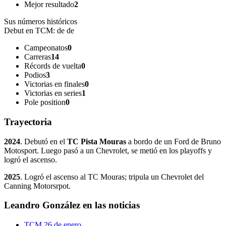
Mejor resultado
2
Sus números históricos
Debut en TCM:
de de
Campeonatos
0
Carreras
14
Récords de vuelta
0
Podios
3
Victorias en finales
0
Victorias en series
1
Pole position
0
Trayectoria
2024
. Debutó en el
TC Pista Mouras
a bordo de un Ford de Bruno
Motosport. Luego pasó a un Chevrolet, se metió en los playoffs y
logró el ascenso.
2025
. Logró el ascenso al TC Mouras; tripula un Chevrolet del
Canning Motorsrpot.
Leandro González en las noticias
TCM
26 de enero