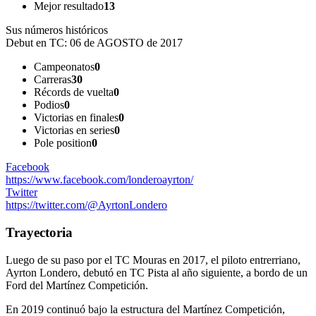
Mejor resultado
13
Sus números históricos
Debut en TC:
06 de AGOSTO de 2017
Campeonatos
0
Carreras
30
Récords de vuelta
0
Podios
0
Victorias en finales
0
Victorias en series
0
Pole position
0
Facebook
https://www.facebook.com/londeroayrton/
Twitter
https://twitter.com/@AyrtonLondero
Trayectoria
Luego de su paso por el TC Mouras en 2017, el piloto entrerriano,
Ayrton Londero, debutó en TC Pista al año siguiente, a bordo de un
Ford del Martínez Competición.
En 2019 continuó bajo la estructura del Martínez Competición,