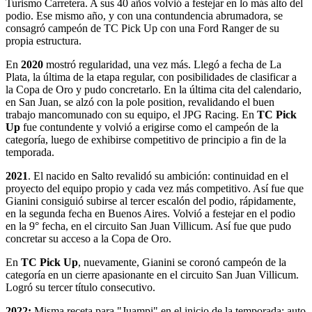
Turismo Carretera. A sus 40 años volvió a festejar en lo más alto del
podio. Ese mismo año, y con una contundencia abrumadora, se
consagró campeón de TC Pick Up con una Ford Ranger de su
propia estructura.
En
2020
mostró regularidad, una vez más. Llegó a fecha de La
Plata, la última de la etapa regular, con posibilidades de clasificar a
la Copa de Oro y pudo concretarlo. En la última cita del calendario,
en San Juan, se alzó con la pole position, revalidando el buen
trabajo mancomunado con su equipo, el JPG Racing. En
TC Pick
Up
fue contundente y volvió a erigirse como el campeón de la
categoría, luego de exhibirse competitivo de principio a fin de la
temporada.
2021
. El nacido en Salto revalidó su ambición: continuidad en el
proyecto del equipo propio y cada vez más competitivo. Así fue que
Gianini consiguió subirse al tercer escalón del podio, rápidamente,
en la segunda fecha en Buenos Aires. Volvió a festejar en el podio
en la 9° fecha, en el circuito San Juan Villicum. Así fue que pudo
concretar su acceso a la Copa de Oro.
En
TC Pick Up
, nuevamente, Gianini se coronó campeón de la
categoría en un cierre apasionante en el circuito San Juan Villicum.
Logró su tercer título consecutivo.
2022:
Misma receta para "Juampi" en el inicio de la temporada; auto