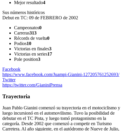
Mejor resultado
4
Sus números históricos
Debut en TC:
09 de FEBRERO de 2002
Campeonatos
0
Carreras
313
Récords de vuelta
0
Podios
10
Victorias en finales
3
Victorias en series
17
Pole position
3
Facebook
https://www.facebook.com/Juampi-Gianini-127205761252693/
Twitter
https://twitter.com/GianiniPrensa
Trayectoria
Juan Pablo Gianini comenzó su trayectoria en el motociclismo y
luego incursionó en el automovilismo. Tuvo la posibilidad de
debutar en el TC Pista, y luego tomó protagonismo en la
categoría. Desde 2002 que comenzó a competir en Turismo
Carretera. Al año siguiente, en el autódromo de Nueve de Julio,