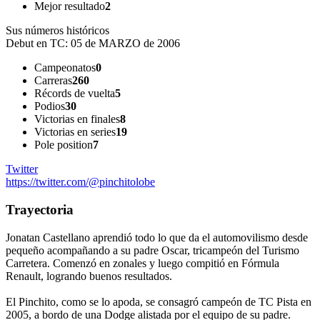
Mejor resultado
2
Sus números históricos
Debut en TC:
05 de MARZO de 2006
Campeonatos
0
Carreras
260
Récords de vuelta
5
Podios
30
Victorias en finales
8
Victorias en series
19
Pole position
7
Twitter
https://twitter.com/@pinchitolobe
Trayectoria
Jonatan Castellano aprendió todo lo que da el automovilismo desde
pequeño acompañando a su padre Oscar, tricampeón del Turismo
Carretera. Comenzó en zonales y luego compitió en Fórmula
Renault, logrando buenos resultados.
El Pinchito, como se lo apoda, se consagró campeón de TC Pista en
2005, a bordo de una Dodge alistada por el equipo de su padre.