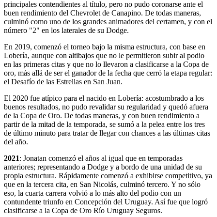
principales contendientes al título, pero no pudo coronarse ante el
buen rendimiento del Chevrolet de Canapino. De todas maneras,
culminó como uno de los grandes animadores del certamen, y con el
número "2" en los laterales de su Dodge.
En 2019, comenzó el torneo bajo la misma estructura, con base en
Lobería, aunque con altibajos que no le permitieron subir al podio
en las primeras citas y que no lo llevaron a clasificarse a la Copa de
oro, más allá de ser el ganador de la fecha que cerró la etapa regular:
el Desafío de las Estrellas en San Juan.
El 2020 fue atípico para el nacido en Lobería: acostumbrado a los
buenos resultados, no pudo revalidar su regularidad y quedó afuera
de la Copa de Oro. De todas maneras, y con buen rendimiento a
partir de la mitad de la temporada, se sumó a la pelea entre los tres
de último minuto para tratar de llegar con chances a las últimas citas
del año.
2021
: Jonatan comenzó el años al igual que en temporadas
anteriores; representando a Dodge y a bordo de una unidad de su
propia estructura. Rápidamente comenzó a exhibirse competitivo, ya
que en la tercera cita, en San Nicolás, culminó tercero. Y no sólo
eso, la cuarta carrera volvió a lo más alto del podio con un
contundente triunfo en Concepción del Uruguay. Así fue que logró
clasificarse a la Copa de Oro Río Uruguay Seguros.