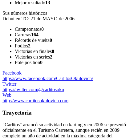
Mejor resultado
13
Sus números históricos
Debut en TC:
21 de MAYO de 2006
Campeonatos
0
Carreras
164
Récords de vuelta
0
Podios
2
Victorias en finales
0
Victorias en series
2
Pole position
0
Facebook
https://www.facebook.com/CarlitosOkulovich/
Twitter
https://twitter.com/@carlitosoku
Web
http://www.carlitosokulovich.com
Trayectoria
"Carlitos" arrancó su actividad en karting y en 2006 se presentó
oficialmente en el Turismo Carretera, aunque recién en 2009
completó un año de actividad en la máxima categoría del