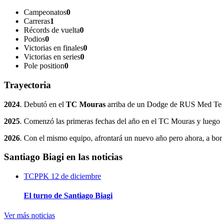
Campeonatos
0
Carreras
1
Récords de vuelta
0
Podios
0
Victorias en finales
0
Victorias en series
0
Pole position
0
Trayectoria
2024
. Debutó en el
TC Mouras
arriba de un Dodge de RUS Med Team
2025
. Comenzó las primeras fechas del año en el TC Mouras y lue
2026
. Con el mismo equipo, afrontará un nuevo año pero ahora, a b
Santiago Biagi en las noticias
TCPPK
12 de diciembre
El turno de Santiago Biagi
Ver más noticias