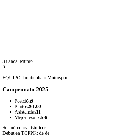
33 años.
Munro
5
EQUIPO:
Impiombato Motorsport
Campeonato 2025
Posición
9
Puntos
261.00
Asistencias
11
Mejor resultado
6
Sus números históricos
Debut en TCPPK:
de de