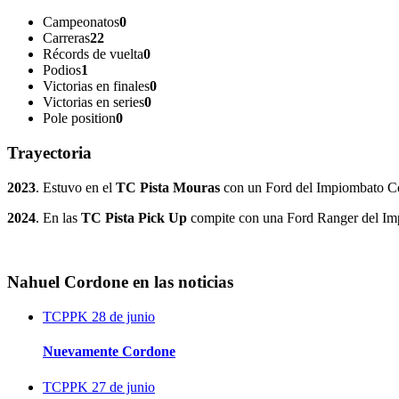
Campeonatos
0
Carreras
22
Récords de vuelta
0
Podios
1
Victorias en finales
0
Victorias en series
0
Pole position
0
Trayectoria
2023
. Estuvo en el
TC Pista Mouras
con un Ford del Impiombato Compe
2024
. En las
TC Pista Pick Up
compite con una Ford Ranger del Im
Nahuel Cordone en las noticias
TCPPK
28 de junio
Nuevamente Cordone
TCPPK
27 de junio