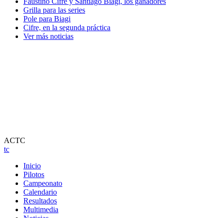
Faustino Cifre y Santiago Biagi, los ganadores
Grilla para las series
Pole para Biagi
Cifre, en la segunda práctica
Ver más noticias
ACTC
tc
Inicio
Pilotos
Campeonato
Calendario
Resultados
Multimedia