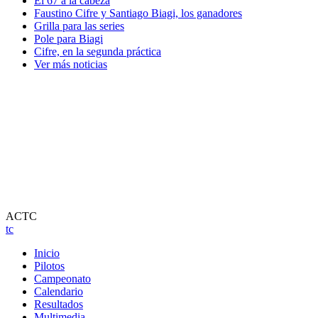
El 67 a la cabeza
Faustino Cifre y Santiago Biagi, los ganadores
Grilla para las series
Pole para Biagi
Cifre, en la segunda práctica
Ver más noticias
ACTC
tc
Inicio
Pilotos
Campeonato
Calendario
Resultados
Multimedia