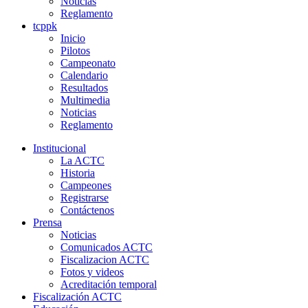
Noticias
Reglamento
tcppk
Inicio
Pilotos
Campeonato
Calendario
Resultados
Multimedia
Noticias
Reglamento
Institucional
La ACTC
Historia
Campeones
Registrarse
Contáctenos
Prensa
Noticias
Comunicados ACTC
Fiscalizacion ACTC
Fotos y videos
Acreditación temporal
Fiscalización ACTC