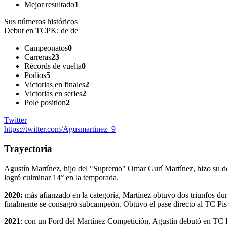
Mejor resultado
1
Sus números históricos
Debut en TCPK:
de de
Campeonatos
0
Carreras
23
Récords de vuelta
0
Podios
5
Victorias en finales
2
Victorias en series
2
Pole position
2
Twitter
https://twitter.com/Agusmartinez_9
Trayectoria
Agustín Martínez, hijo del "Supremo" Omar Gurí Martínez, hizo su d
logró culminar 14° en la temporada.
2020:
más afianzado en la categoría, Martínez obtuvo dos triunfos du
finalmente se consagró subcampeón. Obtuvo el pase directo al TC Pis
2021
: con un Ford del Martínez Competición, Agustín debutó en TC Pis