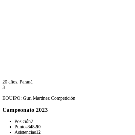
20 años.
Paraná
3
EQUIPO:
Guri Martínez Competición
Campeonato 2023
Posición
7
Puntos
348.50
Asistencias
12