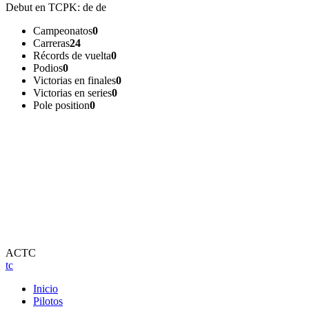
Debut en TCPK:
de de
Campeonatos
0
Carreras
24
Récords de vuelta
0
Podios
0
Victorias en finales
0
Victorias en series
0
Pole position
0
ACTC
tc
Inicio
Pilotos