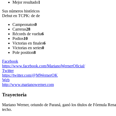
Mejor resultado
1
Sus números históricos
Debut en TCPK:
de de
Campeonatos
0
Carreras
28
Récords de vuelta
6
Podios
10
Victorias en finales
6
Victorias en series
0
Pole position
8
Facebook
https://www.facebook.com/MarianoWernerOficial/
Twitter
https://twitter.com/@MWernerOK
Web
http://www.marianowerner.com
Trayectoria
Mariano Werner, oriundo de Paraná, ganó los títulos de Fórmula Renau
techo.