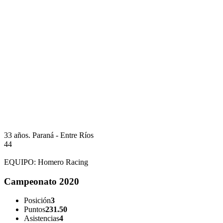
33 años.
Paraná - Entre Ríos
44
EQUIPO:
Homero Racing
Campeonato 2020
Posición
3
Puntos
231.50
Asistencias
4