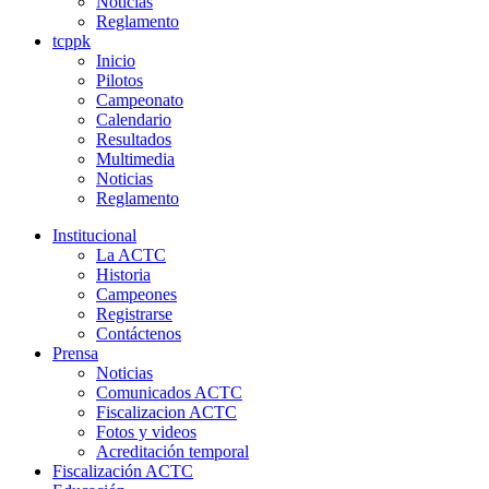
Noticias
Reglamento
tcppk
Inicio
Pilotos
Campeonato
Calendario
Resultados
Multimedia
Noticias
Reglamento
Institucional
La ACTC
Historia
Campeones
Registrarse
Contáctenos
Prensa
Noticias
Comunicados ACTC
Fiscalizacion ACTC
Fotos y videos
Acreditación temporal
Fiscalización ACTC