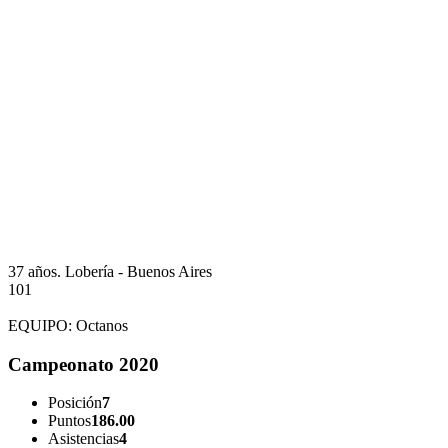
37 años.
Lobería - Buenos Aires
101
EQUIPO:
Octanos
Campeonato 2020
Posición
7
Puntos
186.00
Asistencias
4