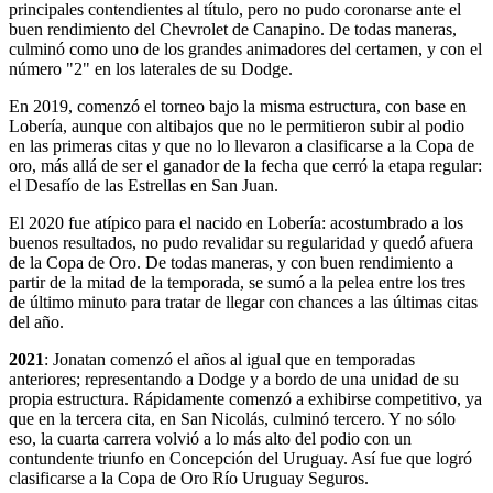
principales contendientes al título, pero no pudo coronarse ante el
buen rendimiento del Chevrolet de Canapino. De todas maneras,
culminó como uno de los grandes animadores del certamen, y con el
número "2" en los laterales de su Dodge.
En 2019, comenzó el torneo bajo la misma estructura, con base en
Lobería, aunque con altibajos que no le permitieron subir al podio
en las primeras citas y que no lo llevaron a clasificarse a la Copa de
oro, más allá de ser el ganador de la fecha que cerró la etapa regular:
el Desafío de las Estrellas en San Juan.
El 2020 fue atípico para el nacido en Lobería: acostumbrado a los
buenos resultados, no pudo revalidar su regularidad y quedó afuera
de la Copa de Oro. De todas maneras, y con buen rendimiento a
partir de la mitad de la temporada, se sumó a la pelea entre los tres
de último minuto para tratar de llegar con chances a las últimas citas
del año.
2021
: Jonatan comenzó el años al igual que en temporadas
anteriores; representando a Dodge y a bordo de una unidad de su
propia estructura. Rápidamente comenzó a exhibirse competitivo, ya
que en la tercera cita, en San Nicolás, culminó tercero. Y no sólo
eso, la cuarta carrera volvió a lo más alto del podio con un
contundente triunfo en Concepción del Uruguay. Así fue que logró
clasificarse a la Copa de Oro Río Uruguay Seguros.