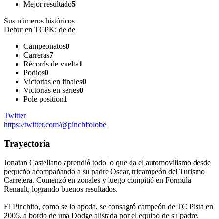
Mejor resultado
5
Sus números históricos
Debut en TCPK:
de de
Campeonatos
0
Carreras
7
Récords de vuelta
1
Podios
0
Victorias en finales
0
Victorias en series
0
Pole position
1
Twitter
https://twitter.com/@pinchitolobe
Trayectoria
Jonatan Castellano aprendió todo lo que da el automovilismo desde
pequeño acompañando a su padre Oscar, tricampeón del Turismo
Carretera. Comenzó en zonales y luego compitió en Fórmula
Renault, logrando buenos resultados.
El Pinchito, como se lo apoda, se consagró campeón de TC Pista en
2005, a bordo de una Dodge alistada por el equipo de su padre.