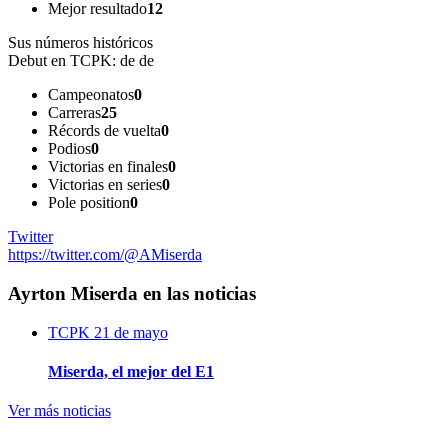
Mejor resultado
12
Sus números históricos
Debut en TCPK:
de de
Campeonatos
0
Carreras
25
Récords de vuelta
0
Podios
0
Victorias en finales
0
Victorias en series
0
Pole position
0
Twitter
https://twitter.com/@AMiserda
Ayrton Miserda en las noticias
TCPK
21 de mayo
Miserda, el mejor del E1
Ver más noticias