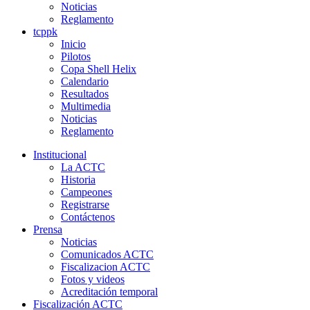
Noticias
Reglamento
tcppk
Inicio
Pilotos
Copa Shell Helix
Calendario
Resultados
Multimedia
Noticias
Reglamento
Institucional
La ACTC
Historia
Campeones
Registrarse
Contáctenos
Prensa
Noticias
Comunicados ACTC
Fiscalizacion ACTC
Fotos y videos
Acreditación temporal
Fiscalización ACTC