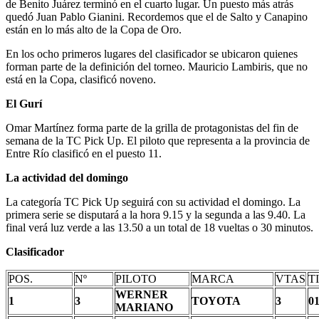
de Benito Juárez terminó en el cuarto lugar. Un puesto más atrás
quedó Juan Pablo Gianini. Recordemos que el de Salto y Canapino
están en lo más alto de la Copa de Oro.
En los ocho primeros lugares del clasificador se ubicaron quienes
forman parte de la definición del torneo. Mauricio Lambiris, que no
está en la Copa, clasificó noveno.
El Gurí
Omar Martínez forma parte de la grilla de protagonistas del fin de
semana de la TC Pick Up. El piloto que representa a la provincia de
Entre Río clasificó en el puesto 11.
La actividad del domingo
La categoría TC Pick Up seguirá con su actividad el domingo. La
primera serie se disputará a la hora 9.15 y la segunda a las 9.40. La
final verá luz verde a las 13.50 a un total de 18 vueltas o 30 minutos.
Clasificador
POS.
Nº
PILOTO
MARCA
VTAS
T
WERNER
1
3
TOYOTA
3
01
MARIANO