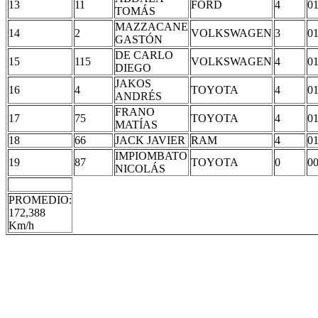
13
11
FORD
4
01
TOMÁS
MAZZACANE
14
2
VOLKSWAGEN
3
01
GASTÓN
DE CARLO
15
115
VOLKSWAGEN
4
01
DIEGO
JAKOS
16
4
TOYOTA
4
01
ANDRÉS
FRANO
17
75
TOYOTA
4
01
MATÍAS
18
66
JACK JAVIER
RAM
4
01
IMPIOMBATO
19
87
TOYOTA
0
00
NICOLÁS
PROMEDIO:
172,388
Km/h