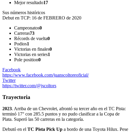
Mejor resultado
17
Sus números históricos
Debut en TCP:
16 de FEBRERO de 2020
Campeonatos
0
Carreras
73
Récords de vuelta
0
Podios
1
Victorias en finales
0
Victorias en series
1
Pole position
0
Facebook
https://www.facebook.com/juanscoltoreoficial/
Twitter
https://twitter.com/@jscoltors
Trayectoria
2023
. Arriba de un Chevrolet, afrontó su tercer año en el TC Pista:
terminó 17° con 285.5 puntos y no pudo clasificar a la Copa de
Plata. Superó las 50 carreras en la categoría.
Debutó en el
TC Pista Pick Up
a bordo de una Toyota Hilux. Pese