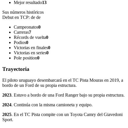
Mejor resultado
13
Sus números históricos
Debut en TCP:
de de
Campeonatos
0
Carreras
7
Récords de vuelta
0
Podios
0
Victorias en finales
0
Victorias en series
0
Pole position
0
Trayectoria
El piloto uruguayo desembarcará en el TC Pista Mouras en 2019, a
bordo de un Ford de su propia estructura.
2023
. Estuvo a bordo de una Ford Ranger bajo su propia estructura.
2024
. Continúa con la misma camioneta y equipo.
2025
. En el TC Pista compite con un Toyota Camry del Giavedoni
Sport.