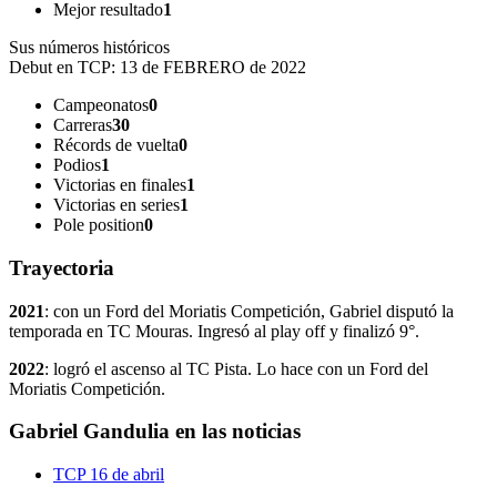
Mejor resultado
1
Sus números históricos
Debut en TCP:
13 de FEBRERO de 2022
Campeonatos
0
Carreras
30
Récords de vuelta
0
Podios
1
Victorias en finales
1
Victorias en series
1
Pole position
0
Trayectoria
2021
: con un Ford del Moriatis Competición, Gabriel disputó la
temporada en TC Mouras. Ingresó al play off y finalizó 9°.
2022
: logró el ascenso al TC Pista. Lo hace con un Ford del
Moriatis Competición.
Gabriel Gandulia en las noticias
TCP
16 de abril