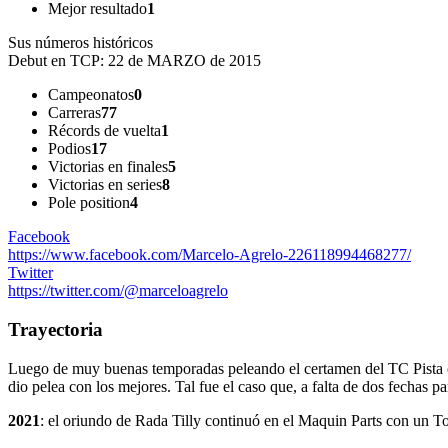
Mejor resultado
1
Sus números históricos
Debut en TCP:
22 de MARZO de 2015
Campeonatos
0
Carreras
77
Récords de vuelta
1
Podios
17
Victorias en finales
5
Victorias en series
8
Pole position
4
Facebook
https://www.facebook.com/Marcelo-Agrelo-226118994468277/
Twitter
https://twitter.com/@marceloagrelo
Trayectoria
Luego de muy buenas temporadas peleando el certamen del TC Pista c
dio pelea con los mejores. Tal fue el caso que, a falta de dos fechas p
2021
: el oriundo de Rada Tilly continuó en el Maquin Parts con un To