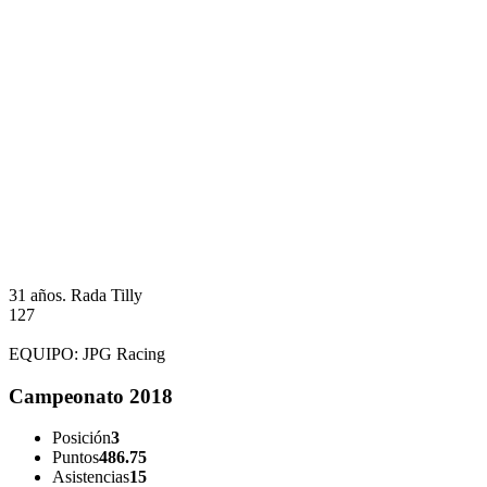
31 años.
Rada Tilly
127
EQUIPO:
JPG Racing
Campeonato 2018
Posición
3
Puntos
486.75
Asistencias
15