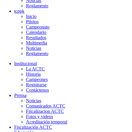
Noticias
Reglamento
tcppk
Inicio
Pilotos
Campeonato
Calendario
Resultados
Multimedia
Noticias
Reglamento
Institucional
La ACTC
Historia
Campeones
Registrarse
Contáctenos
Prensa
Noticias
Comunicados ACTC
Fiscalizacion ACTC
Fotos y videos
Acreditación temporal
Fiscalización ACTC