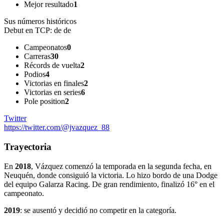
Mejor resultado
1
Sus números históricos
Debut en TCP:
de de
Campeonatos
0
Carreras
30
Récords de vuelta
2
Podios
4
Victorias en finales
2
Victorias en series
6
Pole position
2
Twitter
https://twitter.com/@jvazquez_88
Trayectoria
En
2018
, Vázquez comenzó la temporada en la segunda fecha, en
Neuquén, donde consiguió la victoria. Lo hizo bordo de una Dodge
del equipo Galarza Racing. De gran rendimiento, finalizó 16° en el
campeonato.
2019
: se ausentó y decidió no competir en la categoría.