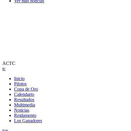
Ver más noticias
ACTC
tc
Inicio
Pilotos
Copa de Oro
Calendario
Resultados
Multimedia
Noticias
Reglamento
Los Ganadores
tcp