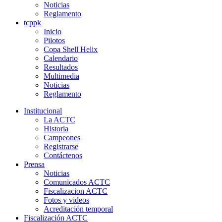
Noticias
Reglamento
tcppk
Inicio
Pilotos
Copa Shell Helix
Calendario
Resultados
Multimedia
Noticias
Reglamento
Institucional
La ACTC
Historia
Campeones
Registrarse
Contáctenos
Prensa
Noticias
Comunicados ACTC
Fiscalizacion ACTC
Fotos y videos
Acreditación temporal
Fiscalización ACTC