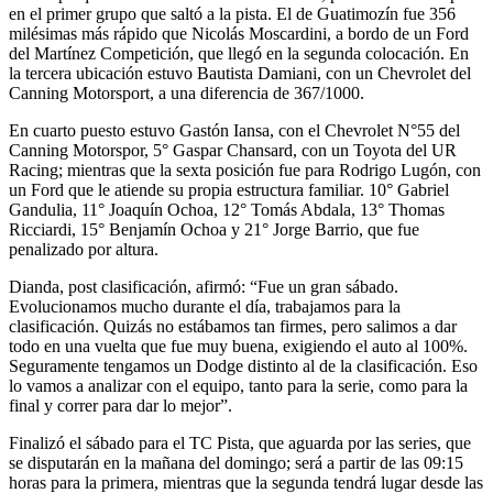
en el primer grupo que saltó a la pista. El de Guatimozín fue 356
milésimas más rápido que Nicolás Moscardini, a bordo de un Ford
del Martínez Competición, que llegó en la segunda colocación. En
la tercera ubicación estuvo Bautista Damiani, con un Chevrolet del
Canning Motorsport, a una diferencia de 367/1000.
En cuarto puesto estuvo Gastón Iansa, con el Chevrolet N°55 del
Canning Motorspor, 5° Gaspar Chansard, con un Toyota del UR
Racing; mientras que la sexta posición fue para Rodrigo Lugón, con
un Ford que le atiende su propia estructura familiar. 10° Gabriel
Gandulia, 11° Joaquín Ochoa, 12° Tomás Abdala, 13° Thomas
Ricciardi, 15° Benjamín Ochoa y 21° Jorge Barrio, que fue
penalizado por altura.
Dianda, post clasificación, afirmó: “Fue un gran sábado.
Evolucionamos mucho durante el día, trabajamos para la
clasificación. Quizás no estábamos tan firmes, pero salimos a dar
todo en una vuelta que fue muy buena, exigiendo el auto al 100%.
Seguramente tengamos un Dodge distinto al de la clasificación. Eso
lo vamos a analizar con el equipo, tanto para la serie, como para la
final y correr para dar lo mejor”.
Finalizó el sábado para el TC Pista, que aguarda por las series, que
se disputarán en la mañana del domingo; será a partir de las 09:15
horas para la primera, mientras que la segunda tendrá lugar desde las