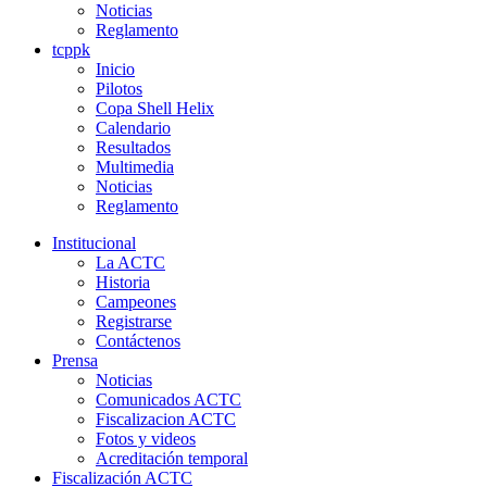
Noticias
Reglamento
tcppk
Inicio
Pilotos
Copa Shell Helix
Calendario
Resultados
Multimedia
Noticias
Reglamento
Institucional
La ACTC
Historia
Campeones
Registrarse
Contáctenos
Prensa
Noticias
Comunicados ACTC
Fiscalizacion ACTC
Fotos y videos
Acreditación temporal
Fiscalización ACTC