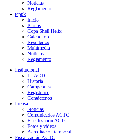
Noticias
Reglamento
tcppk
Inicio
Pilotos
Copa Shell Helix
Calendario
Resultados
Multimedia
Noticias
Reglamento
Institucional
La ACTC
Historia
Campeones
Registrarse
Contáctenos
Prensa
Noticias
Comunicados ACTC
Fiscalizacion ACTC
Fotos y videos
Acreditación temporal
Fiscalización ACTC