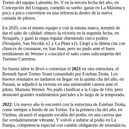
Torino del equipo Laboritto Jrs. Y en la tercera fecha del año, en
Concepción del Uruguay, cumplió su sueño: ganar en La Máxima y
poco a poco convertirse en una referencia dentro de la nueva
camada de pilotos.
En 2020, con el mismo equipo y con la misma marca, terminó de
dar el salto de calidad: obtuvo la victoria en la segunda fecha, en
Neuquén, y ganó la etapa regular obteniendo cinco podios
(Neuquén, San Nicolás x2 y La Plata x2). Llegó a la última cita con
chances de coronarse, en San Juan, pero no pudo ante el buen
rendimiento de Werner y conculyó el saño como subcampeón del
Turismo Carretera.
Su buena labor lo llevó a comenzar el
2021
en otra estructura, el
Renault Sport Torino Team comandado por Esteban Trotta. Los
buenos resutados no tardaron en llegar: en la quinta cita del año, en
Paraná, se adjudicó la victoria en una memorable carrera ante el
piloto, Mariano Werner. No pudo clasificar a la Copa de Oro, pero
demostró grandes rendimientos parciales a lo largo de la temporada.
2022
: Un nuevo año lo encontró con la estructura de Esteban Trotta,
como siempre a bordo de un Torino. En la primera cita del año, en
Viedma, alcanzó el segundo escalón del podio, en una carrera que
fue verdaderamente vibrante. Y volvió a subirse al podio en La
Pampa, competencia especial con cambio obligatorio de neumáticos,