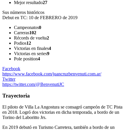
Mejor resultado
27
Sus números históricos
Debut en TC:
10 de FEBRERO de 2019
Campeonatos
0
Carreras
102
Récords de vuelta
2
Podios
12
Victorias en finales
4
Victorias en series
9
Pole position
4
Facebook
https://www.facebook.com/juancruzbenvenuti.com.ar/
Twitter
https://twitter.com/@BenvenutiJC
Trayectoria
El piloto de Villa La Angostura se consagró campeón de TC Pista
en 2018. Logró dos victorias en dicha temporada, a bordo de un
Torino del Laboritto Jrs.
En 2019 debutó en Turismo Carretera, también a bordo de un