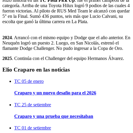
Hizo historia en las
TC Pista Pick Up
: fue el primer campeón de la
categoría. Arriba de una Toyota Hilux logró 9 podios de las cuales 4
fueron victorias. Al piloto de RUS Med Team le alcanzó con quedar
5° en la Final. Sumó 436 puntos, seis más que Lucio Calvani, su
escolta que ganó la última carrera en La Plata.
2024
. Arrancó con el mismo equipo y Dodge que el año anterior. En
Neuquén logró un puesto 2. Luego, en San Nicolás, estrenó el
flamante Dodge Challenger. No pudo ingresar a la Copa de Oro.
2025
. Continúa con el Challenger del equipo Hermanos Álvarez.
Elio Craparo en las noticias
TC
05 de enero
Craparo y un nuevo desafío para el 2026
TC
25 de setiembre
Craparo y una prueba que necesitaban
TC
01 de setiembre