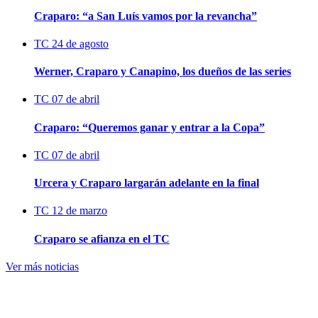
Craparo: “a San Luís vamos por la revancha”
TC
24 de agosto
Werner, Craparo y Canapino, los dueños de las series
TC
07 de abril
Craparo: “Queremos ganar y entrar a la Copa”
TC
07 de abril
Urcera y Craparo largarán adelante en la final
TC
12 de marzo
Craparo se afianza en el TC
Ver más noticias