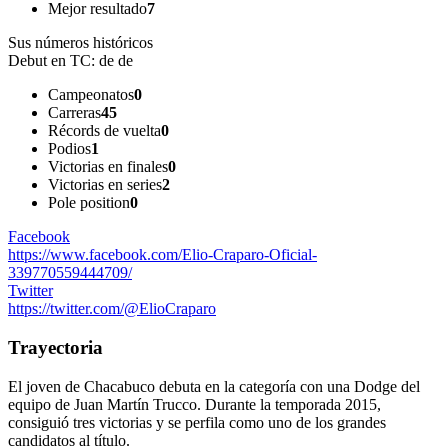
Mejor resultado
7
Sus números históricos
Debut en TC:
de de
Campeonatos
0
Carreras
45
Récords de vuelta
0
Podios
1
Victorias en finales
0
Victorias en series
2
Pole position
0
Facebook
https://www.facebook.com/Elio-Craparo-Oficial-
339770559444709/
Twitter
https://twitter.com/@ElioCraparo
Trayectoria
El joven de Chacabuco debuta en la categoría con una Dodge del
equipo de Juan Martín Trucco. Durante la temporada 2015,
consiguió tres victorias y se perfila como uno de los grandes
candidatos al título.