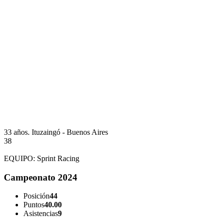
33 años.
Ituzaingó - Buenos Aires
38
EQUIPO:
Sprint Racing
Campeonato 2024
Posición
44
Puntos
40.00
Asistencias
9