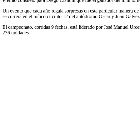
Premio consuelo para Diego Ciantini que fue el ganador del mini torn
Un evento que cada año regala sorpresas en esta particular manera de 
se correrá en el mítico circuito 12 del autódromo Oscar y Juan Gálvez
El campeonato, corridas 9 fechas, está liderado por José Manuel Urce
236 unidades.