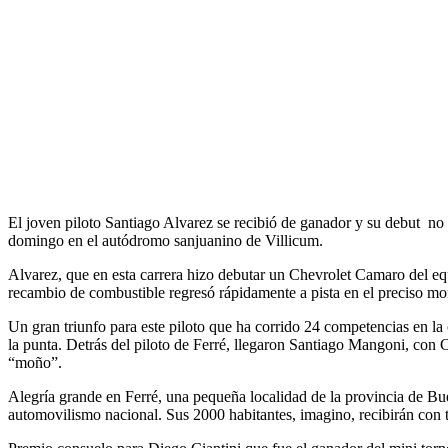
El joven piloto Santiago Alvarez se recibió de ganador y su debut no 
domingo en el autódromo sanjuanino de Villicum.
Alvarez, que en esta carrera hizo debutar un Chevrolet Camaro del eq
recambio de combustible regresó rápidamente a pista en el preciso mo
Un gran triunfo para este piloto que ha corrido 24 competencias en la 
la punta. Detrás del piloto de Ferré, llegaron Santiago Mangoni, con
“moño”.
Alegría grande en Ferré, una pequeña localidad de la provincia de Bue
automovilismo nacional. Sus 2000 habitantes, imagino, recibirán con t