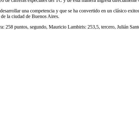
eo de carreras especiales del TC y de esta manera ingresa directamente
desarrollar una competencia y que se ha convertido en un clásico exitos
 de la ciudad de Buenos Aires.
ra: 258 puntos, segundo, Mauricio Lambiris: 253,5, tercero, Julián Sant