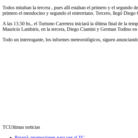
Todos miraban la tercera , pues allí estaban el primero y el segundo
primero el mendocino y segundo el entrerriano. Tercero, llegó Diego C
A las 13.50 hs., el Turismo Carretera iniciará la última final de la t
Mauricio Lambiris, en la tercera, Diego Ciantini y German Todino en 
Todo un interrogante, los informes meteorológicos, siguen anunciando
TC
Ultimas noticias
Paraná: promociones para ver al TC