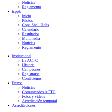
Noticias
Reglamento
tcppk
Inicio
Pilotos
Copa Shell Helix
Calendario
Resultados
Multimedia
Noticias
Reglamento
Institucional
La ACTC
Historia
Campeones
Registrarse
Contáctenos
Prensa
Noticias
Comunicados ACTC
Fotos y videos
Acreditación temporal
Acreditaciones