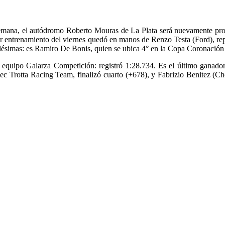
semana, el autódromo Roberto Mouras de La Plata será nuevamente protag
er entrenamiento del viernes quedó en manos de Renzo Testa (Ford), rep
milésimas: es Ramiro De Bonis, quien se ubica 4° en la Copa Coronació
 equipo Galarza Competición: registró 1:28.734. Es el último ganador
mec Trotta Racing Team, finalizó cuarto (+678), y Fabrizio Benitez (Ch