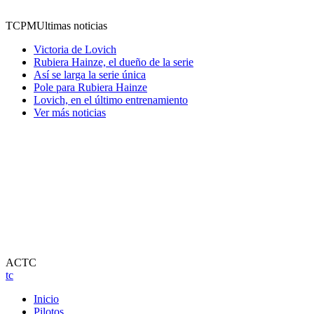
TCPM
Ultimas noticias
Victoria de Lovich
Rubiera Hainze, el dueño de la serie
Así se larga la serie única
Pole para Rubiera Hainze
Lovich, en el último entrenamiento
Ver más noticias
ACTC
tc
Inicio
Pilotos