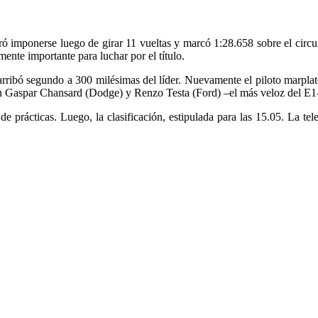
ó imponerse luego de girar 11 vueltas y marcó 1:28.658 sobre el circu
ente importante para luchar por el título.
 arribó segundo a 300 milésimas del líder. Nuevamente el piloto marpl
ron Gaspar Chansard (Dodge) y Renzo Testa (Ford) –el más veloz del E1-
de prácticas. Luego, la clasificación, estipulada para las 15.05. La te