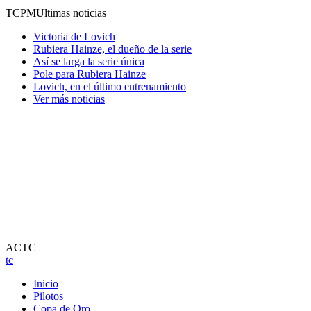
TCPM
Ultimas noticias
Victoria de Lovich
Rubiera Hainze, el dueño de la serie
Así se larga la serie única
Pole para Rubiera Hainze
Lovich, en el último entrenamiento
Ver más noticias
ACTC
tc
Inicio
Pilotos
Copa de Oro