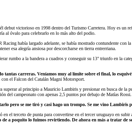
 debut victorioso en 1998 dentro del Turismo Carretera. Hoy es un ref
a al óvalo para celebrarlo en lo más alto del podio.
UR Racing había largado adelante, se había mostrado contundente con 
tener esa alegría ansiosa por descorcharse en tierra entrerriana.
lerar rumbo a la bandera a cuadros y conseguir su 13° triunfo en la cate
 tantas carreras. Veníamos muy al límite sobre el final, lo esquiv
ha con el Falcon del Catalán Magni Motorsport.
ara superar al principio a Mauricio Lambiris y presionar en busca de la
ición del campeonato con apenas 2,5 puntos por debajo de Matías Rossi.
entarlo pero se me tiró y casi hago un trompo. Se me vino Lambiri
 en el terceto de punta para convertirse en el tercer uruguayo en subir
 a poquito lo fuimos revirtiendo. De ahora en más a tratar de seg