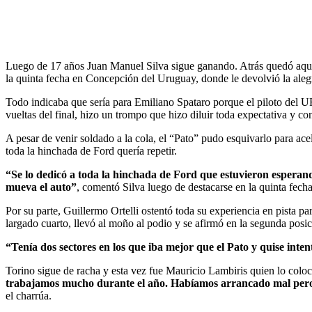
Luego de 17 años Juan Manuel Silva sigue ganando. Atrás quedó aquél
la quinta fecha en Concepción del Uruguay, donde le devolvió la alegrí
Todo indicaba que sería para Emiliano Spataro porque el piloto del 
vueltas del final, hizo un trompo que hizo diluir toda expectativa y con
A pesar de venir soldado a la cola, el “Pato” pudo esquivarlo para ace
toda la hinchada de Ford quería repetir.
“Se lo dedicó a toda la hinchada de Ford que estuvieron esperando
mueva el auto”
, comentó Silva luego de destacarse en la quinta fec
Por su parte, Guillermo Ortelli ostentó toda su experiencia en pista p
largado cuarto, llevó al moño al podio y se afirmó en la segunda pos
“Tenía dos sectores en los que iba mejor que el Pato y quise int
Torino sigue de racha y esta vez fue Mauricio Lambiris quien lo colocó
trabajamos mucho durante el año. Habíamos arrancado mal pero de
el charrúa.