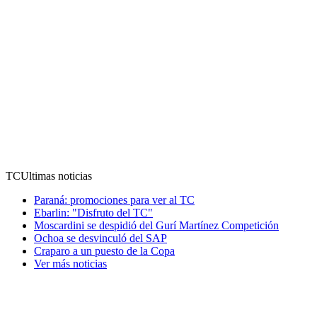
TC
Ultimas noticias
Paraná: promociones para ver al TC
Ebarlin: "Disfruto del TC"
Moscardini se despidió del Gurí Martínez Competición
Ochoa se desvinculó del SAP
Craparo a un puesto de la Copa
Ver más noticias