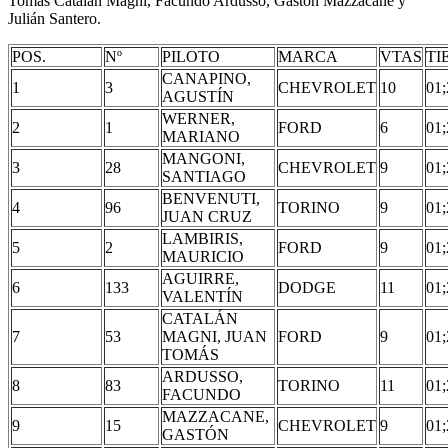
Tomás Catalán Magni, Facundo Ardusso, Gastón Mazzacane y
Julián Santero.
POS.
Nº
PILOTO
MARCA
VTAS
TI
CANAPINO,
1
3
CHEVROLET
10
01;
AGUSTÍN
WERNER,
2
1
FORD
6
01;
MARIANO
MANGONI,
3
28
CHEVROLET
9
01;
SANTIAGO
BENVENUTI,
4
96
TORINO
9
01;
JUAN CRUZ
LAMBIRIS,
5
2
FORD
9
01;
MAURICIO
AGUIRRE,
6
133
DODGE
11
01;
VALENTÍN
CATALÁN
7
53
MAGNI, JUAN
FORD
9
01;
TOMÁS
ARDUSSO,
8
83
TORINO
11
01;
FACUNDO
MAZZACANE,
9
15
CHEVROLET
9
01;
GASTÓN