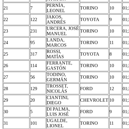
PERNÍA,
21
7
TORINO
10
01;
LEONEL
JAKOS,
22
122
TOYOTA
9
01;
ANDRÉS
URCERA, JOSÉ
23
231
TORINO
10
01;
MANUEL
LANDA,
24
95
TORINO
11
01;
MARCOS
ROSSI,
25
317
TOYOTA
8
01;
MATÍAS
FERRANTE,
26
114
TORINO
10
01;
GASTÓN
TODINO,
27
56
TORINO
10
01;
GERMÁN
TROSSET,
28
129
FORD
12
01;
NICOLÁS
CIANTINI,
29
20
CHEVROLET
10
01;
DIEGO
DI PALMA,
30
5
FORD
9
01;
LUIS JOSÉ
UGALDE,
31
101
TORINO
11
01;
LIONEL