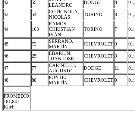
42
55
DODGE
8
01;
LEANDRO
COTIGNOLA,
43
54
TORINO
8
01;
NICOLÁS
RAMOS,
44
103
CHRISTIAN
TORINO
7
01;
IVÁN
SERRANO,
45
72
CHEVROLET
9
01;
MARTÍN
EBARLÍN,
46
25
CHEVROLET
8
01;
JUAN JOSÉ
CARINELLI,
47
77
DODGE
11
01;
AUGUSTO
PONTE,
48
88
CHEVROLET
9
01;
MARTÍN
PROMEDIO:
181,847
Km/h