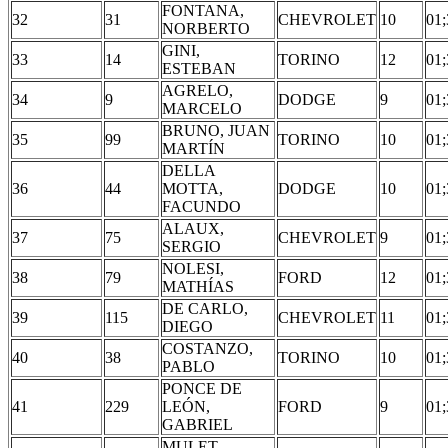
FONTANA,
32
31
CHEVROLET
10
01;
NORBERTO
GINI,
33
14
TORINO
12
01;
ESTEBAN
AGRELO,
34
9
DODGE
9
01;
MARCELO
BRUNO, JUAN
35
99
TORINO
10
01;
MARTÍN
DELLA
36
44
MOTTA,
DODGE
10
01;
FACUNDO
ALAUX,
37
75
CHEVROLET
9
01;
SERGIO
NOLESI,
38
79
FORD
12
01;
MATHÍAS
DE CARLO,
39
115
CHEVROLET
11
01;
DIEGO
COSTANZO,
40
38
TORINO
10
01;
PABLO
PONCE DE
41
229
LEÓN,
FORD
9
01;
GABRIEL
MULET,