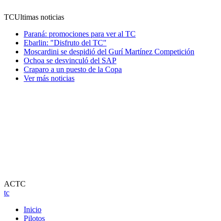
TC
Ultimas noticias
Paraná: promociones para ver al TC
Ebarlin: "Disfruto del TC"
Moscardini se despidió del Gurí Martínez Competición
Ochoa se desvinculó del SAP
Craparo a un puesto de la Copa
Ver más noticias
ACTC
tc
Inicio
Pilotos