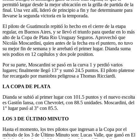
permitió largar desde la mejor ubicación en la grilla de partida de la
final. Una vez allí, lideró de principio a fin y fue determinante para
llevarse la segunda victoria en la temporada.
El piloto de Guatimozín repitió lo hecho en el cierre de la etapa
regular, en Buenos Aires, y se llevó el triunfo para quedar en lo más
alto de la Copa de Plata Rio Uruguay Seguros. Aprovechó que
Nicolás Moscardini, quien antes de la fecha era el puntero, no tuvo
su mejor fin de semana y le arrebató el primer lugar. Dianda suma
seis podios en 12 capítulos y dos pole position.
Por su parte, Moscardini se pasó en la curva 1 y perdió varios
lugares; finalmente llegó 13° y sumó 24.5 puntos. El piloto platense
fue recargado por maniobra peligrosa a Thomas Ricciardi.
LA COPA DE PLATA
Dianda se subió al primer lugar con 101.5 puntos y el nuevo escolta
es Gastón Iansa, con Chevrolet, con 88.5 unidades. Moscardini, del
1° lugar pasó al 3° con 85.5.
LOS 3 DE ÚLTIMO MINUTO
Hasta el momento, los tres pilotos que ingresan a la Copa por el
método de los 3 de Último Minuto son: Lucas Valle, que ganó en El