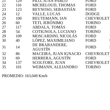
21
129
PILO, JUAN PABLO
FORD
22
116
MICHELOUD, THOMAS
FORD
23
123
REYNOSO, SEBASTIÁN
FORD
24
12
VALLE, LUCAS
DODGE
25
100
REUTEMANN, IAN
CHEVROLET
26
60
TETI, JERÓNIMO
TORINO
27
117
ABDALA, TOMÁS
FORD
28
54
COTIGNOLA, LUCIANO
TORINO
29
109
MOSCARDINI, NICOLÁS
FORD
30
40
LÓPEZ, MAXIMILIANO
FORD
DE BRABANDERE,
31
14
FORD
AGUSTÍN
32
86
MACEIRA, JUAN IGNACIO
CHEVROLET
33
69
HERRERA, AGUSTÍN
FORD
34
137
SCOLTORE, JUAN
CHEVROLET
35
101
WEIMANN, ALEJANDRO
TORINO
PROMEDIO: 163,049 Km/h