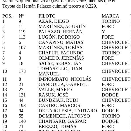
Martínez quien finalizó a 0,061 del más veloz mientras que el
Toyota de Hernán Palazzo culminó tercero a 0,229.
POS.
Nº
PILOTO
MARCA
1
9
AZAR, DIEGO
TORINO
2
11
MARTÍNEZ, AGUSTÍN
FORD
3
119
PALAZZO, HERNÁN
Y
4
113
LUGÓN, RODRIGO
FORD
5
6
CANAPINO, MATÍAS
CHEVROLET
6
107
MARTÍNEZ, TOBÍAS
CHEVROLET
7
4
CHAPUR, FACUNDO
TORINO
8
3
OLMEDO, JEREMÍAS
FORD
9
18
SALSE, SEBASTIÁN
CHEVROLET
TOMASELLO, JUAN
10
178
CHEVROLET
MANUEL
11
8
IMPIOMBATO, NICOLÁS
CHEVROLET
12
21
GANDULIA, GABRIEL
FORD
13
27
VALLE, MARIO
CHEVROLET
14
131
RASUK, JOSÉ
DODGE
15
44
BUNDZIAK, RUDI
CHEVROLET
16
193
CASTRO, MARCOS
FORD
17
94
DE LA IGLESIA, LAUTARO
DODGE
18
55
DOMENECH, ALFONSO
TORINO
19
140
CHANSARD, GASPAR
DODGE
20
71
BREZZO, TOMÁS
FORD