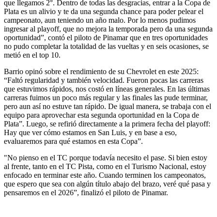
que llegamos 2°. Dentro de todas las desgracias, entrar a la Copa de
Plata es un alivio y te da una segunda chance para poder pelear el
campeonato, aun teniendo un año malo. Por lo menos pudimos
ingresar al playoff, que no mejora la temporada pero da una segunda
oportunidad”, contó el piloto de Pinamar que en tres oportunidades
no pudo completar la totalidad de las vueltas y en seis ocasiones, se
metió en el top 10.
Barrio opinó sobre el rendimiento de su Chevrolet en este 2025:
“Faltó regularidad y también velocidad. Fueron pocas las carreras
que estuvimos rápidos, nos costó en líneas generales. En las últimas
carreras fuimos un poco más regular y las finales las pude terminar,
pero aun así no estuve tan rápido. De igual manera, se trabaja con el
equipo para aprovechar esta segunda oportunidad en la Copa de
Plata”. Luego, se refirió directamente a la primera fecha del playoff:
Hay que ver cómo estamos en San Luis, y en base a eso,
evaluaremos para qué estamos en esta Copa”.
"No pienso en el TC porque todavía necesito el pase. Si bien estoy
al frente, tanto en el TC Pista, como en el Turismo Nacional, estoy
enfocado en terminar este año. Cuando terminen los campeonatos,
que espero que sea con algún título abajo del brazo, veré qué pasa y
pensaremos en el 2026”, finalizó el piloto de Pinamar.