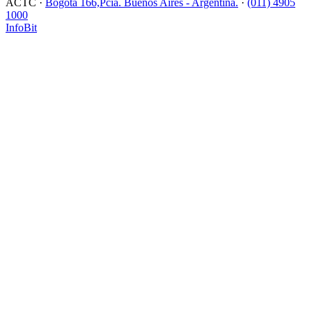
ACTC ·
Bogotá 166,Pcia. Buenos Aires - Argentina.
·
(011) 4905
1000
InfoBit